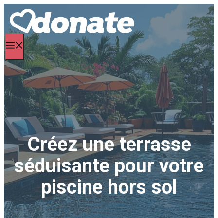
Aller
au
contenu
Menu
Créez une terrasse
séduisante pour votre
piscine hors sol