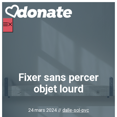
Aller
au
contenu
Menu
Fixer sans percer
objet lourd
24 mars 2024
//
dalle-sol-pvc