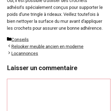
Oui, il est possible d’utiliser des crochets
adhésifs spécialement conçus pour supporter le
poids d’une tringle à rideaux. Veillez toutefois à
bien nettoyer la surface du mur avant d’appliquer
les crochets pour assurer une bonne adhérence.
Catégories
Conseils
Relooker meuble ancien en moderne
Locannonces
Laisser un commentaire
Commentaire